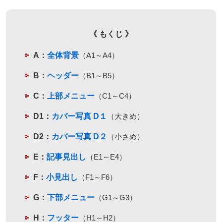
《 もくじ 》
A：
全体背景
（A1～A4）
B：
ヘッダー
（B1～B5）
C：
上部メニュー
（C1～C4）
D1：
カバー写真 D１
（大きめ）
D2：
カバー写真 D２
（小さめ）
E：
記事見出し
（E1～E4）
F：
小見出し
（F1～F6）
G：
下部メニュー
（G1～G3）
H：
フッター
（H1～H2）