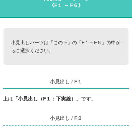
《F１ ～ F６》
小見出しパーツは「この下」の「F１～F６」の中か
らご選択ください。
小見出し / F１
上は
「小見出し（F１：下実線）」
です。
小見出し / F２