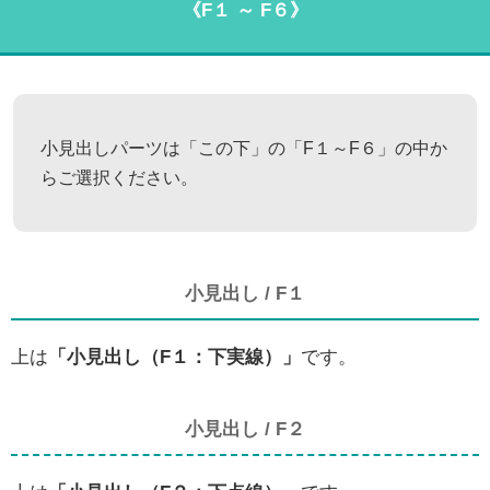
《F１ ～ F６》
小見出しパーツは「この下」の「F１～F６」の中か
らご選択ください。
小見出し / F１
上は
「小見出し（F１：下実線）」
です。
小見出し / F２